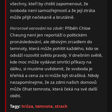
všechny, kteří by chtěli zapomenout, že
svoboda není samozřejmostí a že její ztráta
může přijít nečekaně a brutálně.
Hororové varování na závěr:
Příběh Chloe
Cheung není jen reportáží o politickém
pronásledování, ale děsivým zrcadlem do
temnoty, která může pohltit každého, kdo se
odváží rozsvítit světlo pravdy. V dnešním světě,
kde moc může vydávat smrtící příkazy na
dálku, si musíme uvědomit, že svoboda je
křehká a cena za ni může být strašlivá. Nikdy
nezapomínejme, že za zdmi našich domovů
může číhat temnota, která čeká na své další
oběti.
Tagy:
hrůza
,
temnota
,
strach