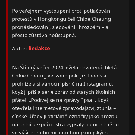
Po veřejném vystoupení proti potlačování
protestů v Hongkongu čelí Chloe Cheung
pronásledování, sledování i hrozbám – a
přesto zůstává neústupná.
Autor:
Redakce
Na Štědrý večer 2024 ležela devatenáctiletá
Chloe Cheung ve svém pokoji v Leeds a
prohlížela si vánoční písně na Instagramu,
když jí přišla série zpráv od starých školních
přátel. „Podívej se na zprávy,“ psali. Když
otevřela internetové zpravodajství, ztuhla –
čínské úřady ji oficiálně označily jako hrozbu
národní bezpečnosti a vypsaly na ni odměnu
ve výši jednoho milionu hongkongských