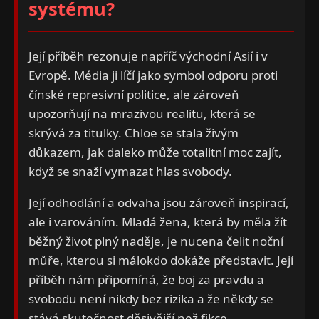
systému?
Její příběh rezonuje napříč východní Asií i v
Evropě. Média ji líčí jako symbol odporu proti
čínské represivní politice, ale zároveň
upozorňují na mrazivou realitu, která se
skrývá za titulky. Chloe se stala živým
důkazem, jak daleko může totalitní moc zajít,
když se snaží vymazat hlas svobody.
Její odhodlání a odvaha jsou zároveň inspirací,
ale i varováním. Mladá žena, která by měla žít
běžný život plný naděje, je nucena čelit noční
můře, kterou si málokdo dokáže představit. Její
příběh nám připomíná, že boj za pravdu a
svobodu není nikdy bez rizika a že někdy se
stává skutečnost děsivější než fikce.