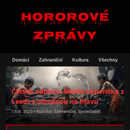
Hororové
zprávy
Domácí
Zahraniční
Kultura
Všechny
Čínská odplata: Mladá aktivistka z
Leeds s odměnou na hlavu
11. 8. 2025 • Rubrika:
Zahraniční
,
Společnost