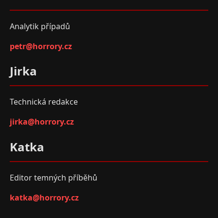
Analytik případů
petr@horrory.cz
Jirka
Technická redakce
jirka@horrory.cz
Katka
Editor temných příběhů
katka@horrory.cz