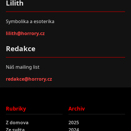
Lilith
Symbolika a esoterika
lilith@horrory.cz
Redakce
Náš mailing list
redakce@horrory.cz
Rubriky
Archiv
Z domova
2025
Ze světa
2024