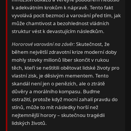
k adekvátním krokům k nápravě. Tento fakt
vyvolává pocit bezmoci a varování před tím, jak
může chamtivost a bezohlednost vládních
struktur vést k devastujícím následkům.
Hororové varování na závěr:
Skutečnost, že
během největší zdravotní krize moderní doby
mohly stovky milionů liber skončit v rukou
těch, kteří se neštítili obětovat lidské životy pro
vlastní zisk, je děsivým mementem. Tento
skandál není jen o penězích, ale o ztrátě
důvěry a morálního kompasu. Buďme
ostražití, protože když mocní zahalí pravdu do
stínů, může to mít následky horší než
nejtemnější horory – skutečnou tragédii
lidských životů.