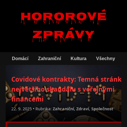
Hororové
zprávy
Domácí
Zahraniční
Kultura
Všechny
Covidové kontrakty: Temná stránka
největšího skandálu s veřejnými
financemi
22. 9. 2025 • Rubrika:
Zahraniční
,
Zdraví
,
Společnost