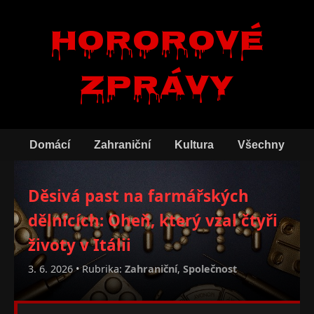
Hororové
zprávy
Domácí
Zahraniční
Kultura
Všechny
Děsivá past na farmářských
dělnících: Oheň, který vzal čtyři
životy v Itálii
3. 6. 2026 • Rubrika:
Zahraniční
,
Společnost