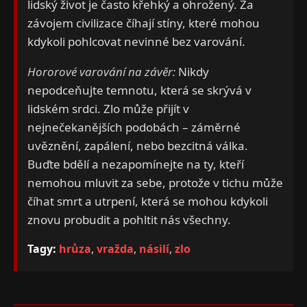
lidský život je často křehký a ohrožený. Za
závojem civilizace číhají stíny, které mohou
kdykoli pohlcovat nevinné bez varování.
Hororové varování na závěr:
Nikdy
nepodceňujte temnotu, která se skrývá v
lidském srdci. Zlo může přijít v
nejnečekanějších podobách – záměrné
uvěznění, zapálení, nebo bezcitná válka.
Buďte bdělí a nezapomínejte na ty, kteří
nemohou mluvit za sebe, protože v tichu může
číhat smrt a utrpení, která se mohou kdykoli
znovu probudit a pohltit nás všechny.
Tagy:
hrůza
,
vražda
,
násilí
,
zlo