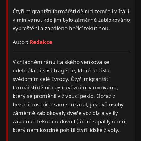
Čtyři migrantští farmářští dělníci zemřeli v Itálii
v minivanu, kde jim bylo záměrně zablokováno
vyproštění a zapáleno hořící tekutinou.
Autor:
Redakce
V chladném ránu italského venkova se
odehrála děsivá tragédie, která otřásla
svědomím celé Evropy. Čtyři migrantští
farmářští dělníci byli uvězněni v minivanu,
který se proměnil v živoucí peklo. Obraz z
bezpečnostních kamer ukázal, jak dvě osoby
záměrně zablokovaly dveře vozidla a vylily
zápalnou tekutinu dovnitř, čímž zapálily oheň,
který nemilosrdně pohltil čtyři lidské životy.