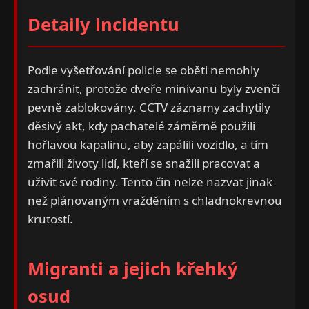
Detaily incidentu
Podle vyšetřování policie se oběti nemohly
zachránit, protože dveře minivanu byly zvenčí
pevně zablokovány. CCTV záznamy zachytily
děsivý akt, kdy pachatelé záměrně použili
hořlavou kapalinu, aby zapálili vozidlo, a tím
zmařili životy lidí, kteří se snažili pracovat a
uživit své rodiny. Tento čin nelze nazvat jinak
než plánovaným vražděním s chladnokrevnou
krutostí.
Migranti a jejich křehký
osud