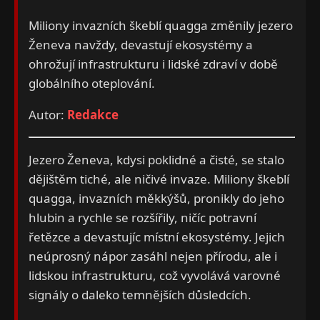
Miliony invazních škeblí quagga změnily jezero
Ženeva navždy, devastují ekosystémy a
ohrožují infrastrukturu i lidské zdraví v době
globálního oteplování.
Autor:
Redakce
Jezero Ženeva, kdysi poklidné a čisté, se stalo
dějištěm tiché, ale ničivé invaze. Miliony škeblí
quagga, invazních měkkýšů, pronikly do jeho
hlubin a rychle se rozšířily, ničíc potravní
řetězce a devastujíc místní ekosystémy. Jejich
neúprosný nápor zasáhl nejen přírodu, ale i
lidskou infrastrukturu, což vyvolává varovné
signály o daleko temnějších důsledcích.