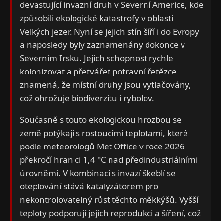
devastující invazní druh v Severní Americe, kde
způsobili ekologické katastrofy v oblasti
Velkých jezer. Nyní se jejich stín šíří i do Evropy
a naposledy byly zaznamenány dokonce v
Severním Irsku. Jejich schopnost rychle
kolonizovat a přetvářet potravní řetězce
znamená, že místní druhy jsou vytlačovány,
což ohrožuje biodiverzitu i rybolov.
Současně s touto ekologickou hrozbou se
země potýkají s rostoucími teplotami, které
podle meteorologů Met Office v roce 2026
překročí hranici 1,4 °C nad předindustriálními
úrovněmi. V kombinaci s invazí škeblí se
oteplování stává katalyzátorem pro
nekontrolovatelný růst těchto měkkýšů. Vyšší
teploty podporují jejich reprodukci a šíření, což