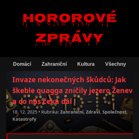
Hororové
zprávy
Domácí
Zahraniční
Kultura
Všechny
Invaze nekonečných škůdců: Jak
škeble quagga zničily jezero Ženeva
a co nás čeká dál
18. 12. 2025 • Rubrika:
Zahraniční
,
Zdraví
,
Společnost
,
Katastrofy