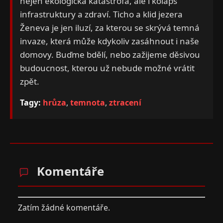
nejen ekologická katastrofa, ale i kolaps
infrastruktury a zdraví. Ticho a klid jezera
Ženeva je jen iluzí, za kterou se skrývá temná
invaze, která může kdykoliv zasáhnout i naše
domovy. Buďme bdělí, nebo zažijeme děsivou
budoucnost, kterou už nebude možné vrátit
zpět.
Tagy:
hrůza
,
temnota
,
ztracení
Komentáře
Zatím žádné komentáře.