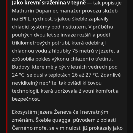
Jako krevní sraženina v tepně
— tak popisuje
Mathurin Dupanier, manažer provozu služeb
na EPFL, rychlost, s jakou škeble zaplavily
chladicí systémy pod institutem. V průběhu
pouhých dvou let se invaze rozšířila podél
tříkilometrových potrubí, která odebírají
chladnou vodu z hloubky 75 metrů v jezeře, a
způsobila pokles výkonu chlazení o třetinu.
Budovy, které měly být v letních vedrech pod
24 °C, se dusí v teplotách 26 až 27 °C. Zdánlivě
neviditelný nepřítel tak ovládl klíčovou
technologii, která udržovala životní komfort a
bezpečnost.
Ekosystém jezera Ženeva čelí nevratným
změnám. Škeble quagga, původem z oblasti
Černého moře, se v minulosti již prokázaly jako