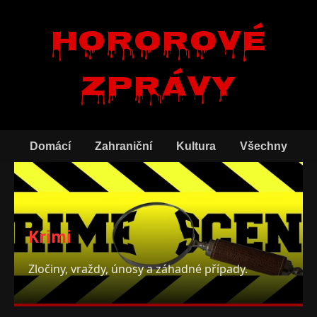
Hororové
zprávy
Domácí
Zahraniční
Kultura
Všechny
Krimi
Zločiny, vraždy, únosy a záhadné případy.