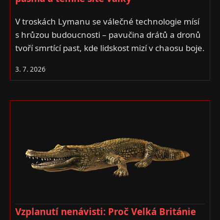
V troskách Lymanu se válečné technologie mísí
s hrůzou budoucnosti – pavučina drátů a dronů
tvoří smrtící past, kde lidskost mizí v chaosu boje.
3. 7. 2026
Vzplanutí nenávisti: Proč Velká Británie