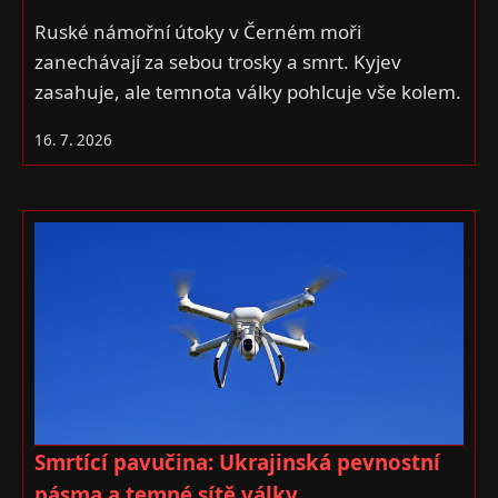
Ruské námořní útoky v Černém moři
zanechávají za sebou trosky a smrt. Kyjev
zasahuje, ale temnota války pohlcuje vše kolem.
16. 7. 2026
Smrtící pavučina: Ukrajinská pevnostní
pásma a temné sítě války