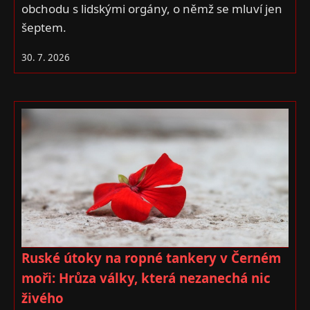
obchodu s lidskými orgány, o němž se mluví jen
šeptem.
30. 7. 2026
Ruské útoky na ropné tankery v Černém
moři: Hrůza války, která nezanechá nic
živého