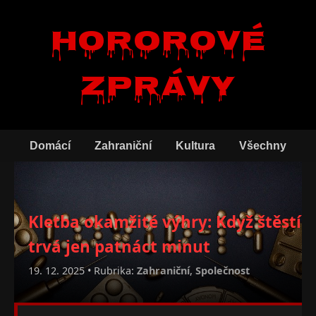
Hororové
zprávy
Domácí
Zahraniční
Kultura
Všechny
Kletba okamžité výhry: Když štěstí
trvá jen patnáct minut
19. 12. 2025 • Rubrika:
Zahraniční
,
Společnost