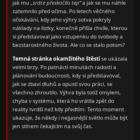
jak mu
„srdce přeskočilo tep“
a jak se mu náhle
zatemnilo před očima. Po letech věčného
očekávání, kdy jeho výhry sotva pokryly
náklady na lístky, konečně přišla chvíle, kterou
si představoval jako vstupenku do svobody a
bezstarostného života. Ale co se stalo potom?
Temná stránka okamžitého štěstí
se ukázala
velmi brzy. Po patnácti minutách radosti a
plánování budoucnosti, kdy si představoval,
jak se zbaví dluhů a opustí svou práci, se
všechno zhroutilo. Výhra byla totiž omylem,
chyba v systému, která ho vrátila zpět do
reality tvrdší než kdy předtím. Tento moment
ukazuje, že někdy i nejjasnější světlo může být
jen stínem čekajícím na svůj čas.