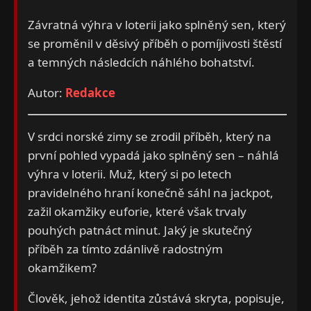
Závratná výhra v loterii jako splněný sen, který
se proměnil v děsivý příběh o pomíjivosti štěstí
a temných následcích náhlého bohatství.
Autor:
Redakce
V srdci norské zimy se zrodil příběh, který na
první pohled vypadá jako splněný sen – náhlá
výhra v loterii. Muž, který si po letech
pravidelného hraní konečně sáhl na jackpot,
zažil okamžiky euforie, které však trvaly
pouhých patnáct minut. Jaký je skutečný
příběh za tímto zdánlivě radostným
okamžikem?
Člověk, jehož identita zůstává skryta, popisuje,