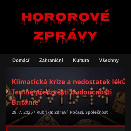
Hororové
zprávy
Domácí
Zahraniční
Kultura
Všechny
Klimatická krize a nedostatek léků:
Temné předzvěsti budoucnosti
Británie
28. 7. 2025 • Rubrika:
Zdraví
,
Počasí
,
Společnost