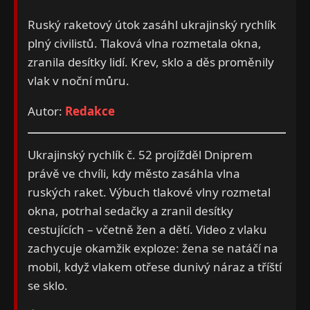
Ruský raketový útok zasáhl ukrajinský rychlík
plný civilistů. Tlaková vlna rozmetala okna,
zranila desítky lidí. Krev, sklo a děs proměnily
vlak v noční můru.
Autor:
Redakce
Ukrajinský rychlík č. 52 projížděl Dniprem
právě ve chvíli, kdy město zasáhla vlna
ruských raket. Výbuch tlakové vlny rozmetal
okna, potrhal sedačky a zranil desítky
cestujících – včetně žen a dětí. Video z vlaku
zachycuje okamžik exploze: žena se natáčí na
mobil, když vlakem otřese dunivý náraz a tříští
se sklo.