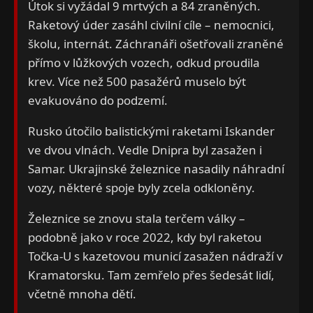
Útok si vyžádal 9 mrtvých a 84 zraněných.
Raketový úder zasáhl civilní cíle – nemocnici,
školu, internát. Záchranáři ošetřovali zraněné
přímo v lůžkových vozech, odkud proudila
krev. Více než 500 pasažérů muselo být
evakuováno do podzemí.
Rusko útočilo balistickými raketami Iskander
ve dvou vlnách. Vedle Dnipra byl zasažen i
Samar. Ukrajinské železnice nasadily náhradní
vozy, některé spoje byly zcela odkloněny.
Železnice se znovu stala terčem války –
podobně jako v roce 2022, kdy byl raketou
Točka-U s kazetovou municí zasažen nádraží v
Kramatorsku. Tam zemřelo přes šedesát lidí,
včetně mnoha dětí.