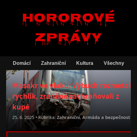
Hororové
zprávy
Domácí
Zahraniční
Kultura
Všechny
Masakr ve vlaku: Výbuch rozmetal
rychlík, zraněné zachraňovali z
kupé
25. 6. 2025 • Rubrika:
Zahraniční
,
Armáda a bezpečnost