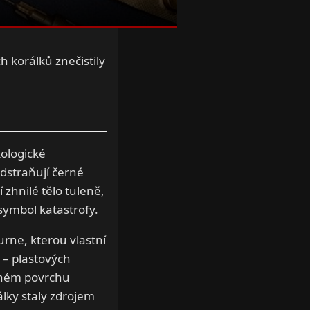
 korálků znečistily
ologické
dstraňují černé
í zhnilé tělo tuleně,
symbol katastrofy.
rne, kterou vlastní
 – plastových
rsném povrchu
rálky staly zdrojem