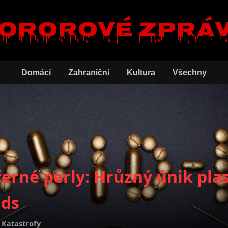
ororové zprá
Domácí
Zahraniční
Kultura
Všechny
černé perly: Hrůzný únik pla
nds
,
Katastrofy