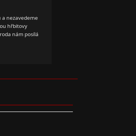
tů a nezavedeme
ou hřbitovy
íroda nám posílá