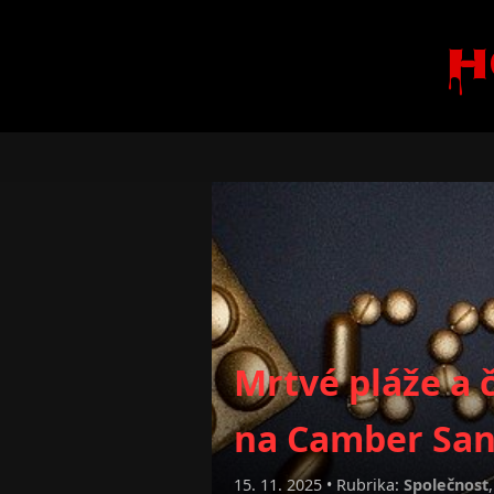
H
Mrtvé pláže a 
na Camber Sa
15. 11. 2025 • Rubrika:
Společnost