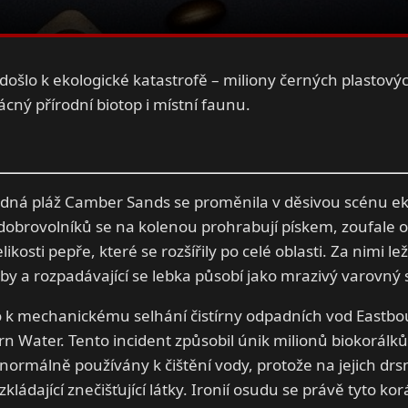
šlo k ekologické katastrofě – miliony černých plastových
ácný přírodní biotop i místní faunu.
lidná pláž Camber Sands se proměnila v děsivou scénu ek
 dobrovolníků se na kolenou prohrabují pískem, zoufale o
ikosti pepře, které se rozšířily po celé oblasti. Za nimi lež
y a rozpadávající se lebka působí jako mrazivý varovný 
 k mechanickému selhání čistírny odpadních vod Eastbou
n Water. Tento incident způsobil únik milionů biokorálků
u normálně používány k čištění vody, protože na jejich d
zkládající znečišťující látky. Ironií osudu se právě tyto ko