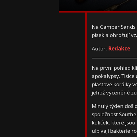
Na Camber Sands do
písek a ohrožují vz
Autor:
Redakce
Na první pohled k
apokalypsy. Tisíce
plastové korálky vel
jehož vyceněné zub
Minulý týden došlo
společnost Souther
kuliček, které jso
ulpívají bakterie ro