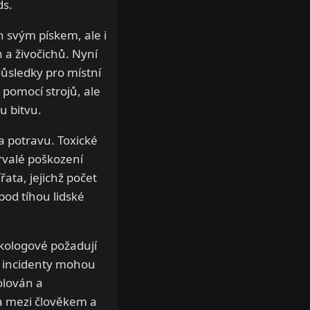
ds.
 svým pískem, ale i
 a živočichů. Nyní
ůsledky pro místní
 pomocí strojů, ale
u bitvu.
za potravu. Toxické
trvalé poškození
řata, jejichž počet
pod tíhou lidské
ekologové požadují
é incidenty mohou
olován a
a mezi člověkem a