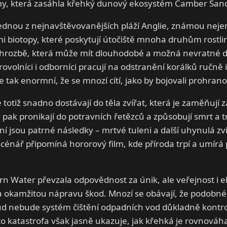
y, která zasáhla křehký dunový ekosystém Camber San
dnou z nejnavštěvovanějších pláží Anglie, známou nejen
biotopy, které poskytují útočiště mnoha druhům rostlin
lí hrozbě, která může mít dlouhodobé a možná nevratné d
ovolníci i odborníci pracují na odstranění korálků ručně i
e tak enormní, že se mnozí cítí, jako by bojovali prohrano
 totiž snadno dostávají do těla zvířat, která je zaměňují 
y pak pronikají do potravních řetězců a způsobují smrt a 
í jsou patrné následky – mrtvé tuleni a další uhynulá zví
scénář připomíná hororový film, kde příroda trpí a umírá 
n Water převzala odpovědnost za únik, ale veřejnost i 
 a okamžitou nápravu škod. Mnozí se obávají, že podobn
kud nebude systém čištění odpadních vod důkladně kontr
o katastrofa však jasně ukazuje, jak křehká je rovnováh