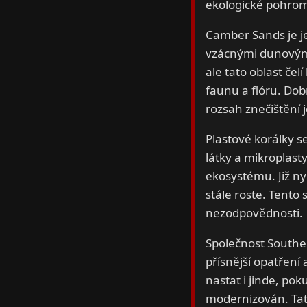
ekologické pohrom
Camber Sands je je
vzácnými dunovými 
ale tato oblast če
faunu a flóru. Dobr
rozsah znečištění j
Plastové korálky se
látky a mikroplast
ekosystému. Již nyn
stále roste. Tento 
nezodpovědnosti.
Společnost Souther
přísnější opatření
nastat i jinde, po
modernizován. Tat