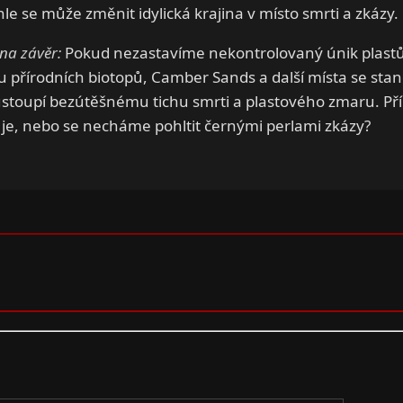
hle se může změnit idylická krajina v místo smrti a zkázy.
na závěr:
Pokud nezastavíme nekontrolovaný únik plas
 přírodních biotopů, Camber Sands a další místa se stan
 ustoupí bezútěšnému tichu smrti a plastového zmaru. Př
 je, nebo se necháme pohltit černými perlami zkázy?