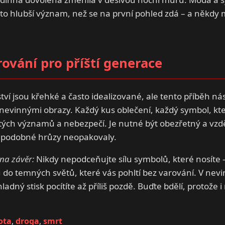
to hlubší význam, než se na první pohled zdá – a někdy 
ování pro příští generace
í jsou křehké a často idealizované, ale tento příběh nás n
 nevinnými obrazy. Každý kus oblečení, každý symbol, k
tých významů a nebezpečí. Je nutné být obezřetný a vzd
se podobné hrůzy neopakovaly.
na závěr:
Nikdy nepodceňujte sílu symbolů, které nosíte –
o temných světů, které vás pohltí bez varování. V nevi
 chladný stisk pocítíte až příliš pozdě. Buďte bdělí, protož
ota
,
droga
,
smrt