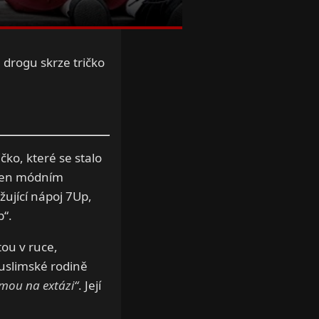
drogu skrze tričko
čko, které se stalo
 jen módním
žující nápoj 7Up,
p“.
tou v ruce,
muslimské rodině
amou na extázi“
. Její