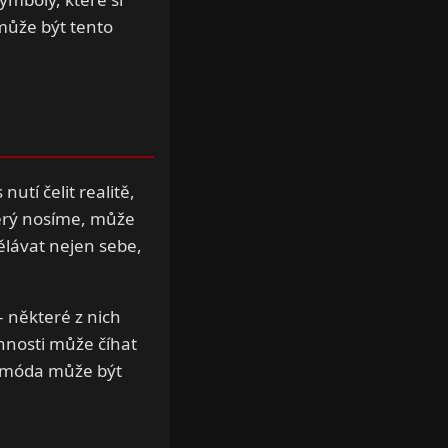
může být tento
utí čelit realitě,
terý nosíme, může
ělávat nejen sebe,
 některé z nich
nnosti může číhat
e i móda může být