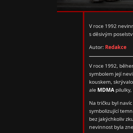
V roce 1992 nevin
s děsivým poselstv
Autor:
Redakce
V roce 1992, během 
symbolem její nev
kouskem, skrývalo 
ale
MDMA
pilulky,
Na tričku byl navíc
symbolizující temn
bez jakýchkoliv zk
nevinnost byla zn