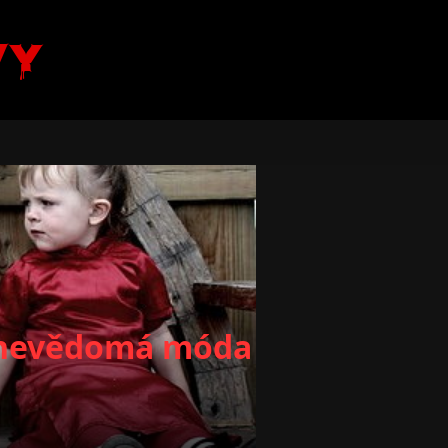
vy
k nevědomá móda