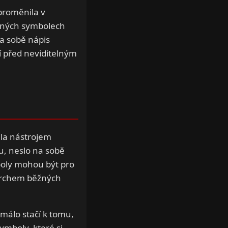
proměnila v
mných symbolech
a sobě nápis
ní před neviditelným
ala nástrojem
u, neslo na sobě
boly mohou být pro
ovrchem běžných
málo stačí k tomu,
mboly, které si