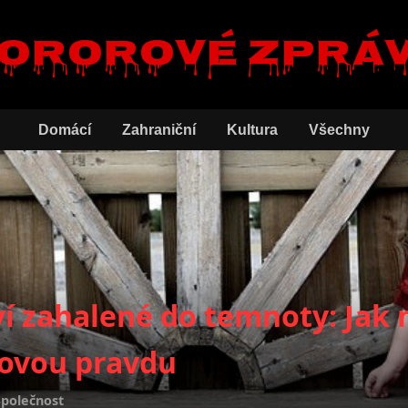
ororové zprá
Domácí
Zahraniční
Kultura
Všechny
ví zahalené do temnoty: Ja
rovou pravdu
Společnost