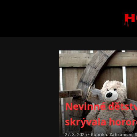
H
Nevinné dětst
skrývala horo
27. 8. 2025 • Rubrika:
Zahraniční
,