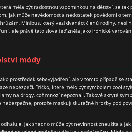
která měla být radostnou vzpomínkou na dětství, se tak 
tom, jak může nevědomost a nedostatek povědomí o te
růzám. Minibus, který vezl dvanáct členů rodiny, nesl n
fun“, ale právě tato slova teď zněla jako ironické varová
lství módy
jako prostředek sebevyjádření, ale v tomto případě se st
e nebezpečí. Tričko, které mělo být symbolem cool styl
klamy na drogy, což mnozí nepoznali. Takové skryté sym
ně nebezpečné, protože maskují skutečné hrozby pod p
 odhaluje, jak snadno může být nevinnost zneužita a jak 
odinná dovolená změnila v děsivou noční můru. Móda a sy