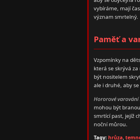
vybíráme, mají čas
význam smrtelný.
Paměť a var
Vzpomínky na dětstv
která se skrývá za
být nositelem skry
ale i druhé, aby 
Hororové varování 
mohou být branou d
smrtící past, jejíž
noční můrou.
Tagy:
hrůza
,
temn