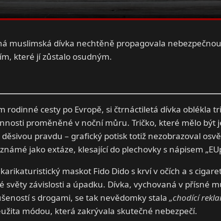
ná muslimská dívka nechtěně propagovala nebezpečnou 
ím, které jí zůstalo osudným.
rodinné cesty po Evropě, si čtrnáctiletá dívka oblékla tri
innosti proměněné v noční můru. Tričko, které mělo být
děsivou pravdu – grafický potisk totiž nezobrazoval osvě
 známé jako extáze, klesající do plechovky s nápisem „EU
 karikaturistický maskot Fido Dido s krví v očích a s cigare
é světy závislosti a úpadku. Dívka, vychovaná v přísné 
ušeností s drogami, se tak nevědomky stala
„chodící rekl
eužita módou, která zakrývala skutečné nebezpečí.