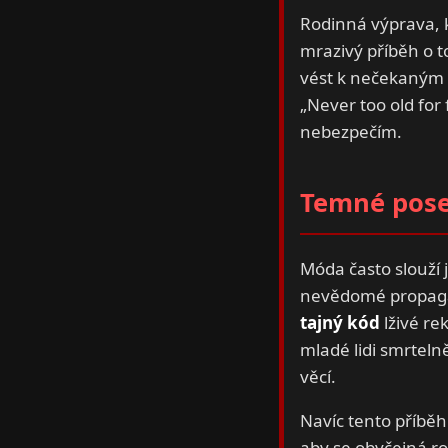
Rodinná výprava, 
mrazivý příběh o 
vést k nečekaným h
„Never too old for 
nebezpečím.
Temné pose
Móda často slouží 
nevědomé propagac
tajný kód
lživé re
mladé lidi smrtel
věcí.
Navíc tento příběh
aby se obyčejná r