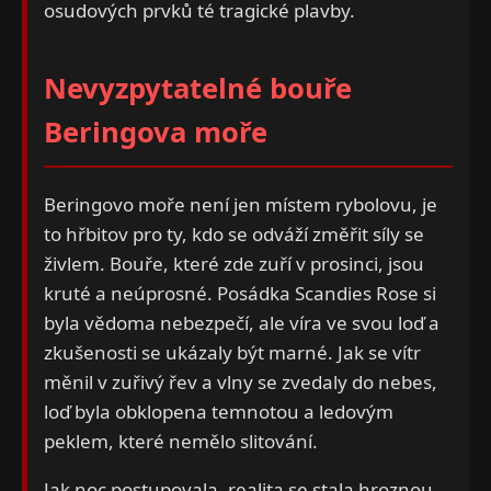
osudových prvků té tragické plavby.
Nevyzpytatelné bouře
Beringova moře
Beringovo moře není jen místem rybolovu, je
to hřbitov pro ty, kdo se odváží změřit síly se
živlem. Bouře, které zde zuří v prosinci, jsou
kruté a neúprosné. Posádka Scandies Rose si
byla vědoma nebezpečí, ale víra ve svou loď a
zkušenosti se ukázaly být marné. Jak se vítr
měnil v zuřivý řev a vlny se zvedaly do nebes,
loď byla obklopena temnotou a ledovým
peklem, které nemělo slitování.
Jak noc postupovala, realita se stala hroznou