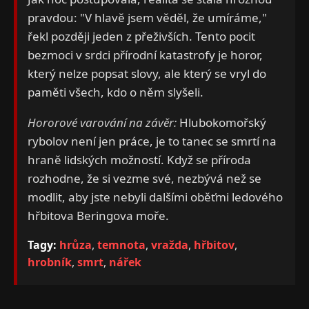
pravdou: "V hlavě jsem věděl, že umíráme,"
řekl později jeden z přeživších. Tento pocit
bezmoci v srdci přírodní katastrofy je horor,
který nelze popsat slovy, ale který se vryl do
paměti všech, kdo o něm slyšeli.
Hororové varování na závěr:
Hlubokomořský
rybolov není jen práce, je to tanec se smrtí na
hraně lidských možností. Když se příroda
rozhodne, že si vezme své, nezbývá než se
modlit, aby jste nebyli dalšími oběťmi ledového
hřbitova Beringova moře.
Tagy:
hrůza
,
temnota
,
vražda
,
hřbitov
,
hrobník
,
smrt
,
nářek