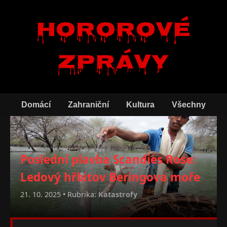
Hororové
zprávy
Domácí
Zahraniční
Kultura
Všechny
Poslední plavba Scandies Rose:
Ledový hřbitov Beringova moře
21. 10. 2025 • Rubrika:
Katastrofy