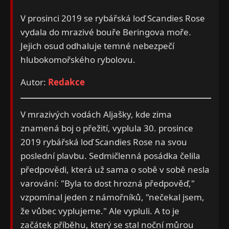
V prosinci 2019 se rybářská loď Scandies Rose
vydala do mrazivé bouře Beringova moře.
Jejich osud odhaluje temné nebezpečí
hlubokomořského rybolovu.
Autor:
Redakce
V mrazivých vodách Aljašky, kde zima
znamená boj o přežití, vyplula 30. prosince
2019 rybářská loď Scandies Rose na svou
poslední plavbu. Sedmičlenná posádka čelila
předpovědi, která už sama o sobě v sobě nesla
varování: "Byla to dost hrozná předpověď,"
vzpomínal jeden z námořníků, "nečekal jsem,
že vůbec vyplujeme." Ale vypluli. A to je
začátek příběhu, který se stal noční můrou