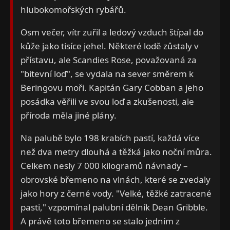
hlubokomořských rybářů.
Osm večer, vítr zuřil a ledový vzduch štípal do
kůže jako tisíce jehel. Některé lodě zůstaly v
přístavu, ale Scandies Rose, považovaná za
"bitevní loď", se vydala na sever směrem k
Beringovu moři. Kapitán Gary Cobban a jeho
posádka věřili ve svou loď a zkušenosti, ale
příroda měla jiné plány.
Na palubě bylo 198 krabích pastí, každá více
než dva metry dlouhá a těžká jako noční můra.
Celkem nesly 7 000 kilogramů návnady –
obrovské břemeno na vlnách, které se zvedaly
jako hory z černé vody. "Velké, těžké zatracené
pasti," vzpomínal palubní dělník Dean Gribble.
A právě toto břemeno se stalo jedním z