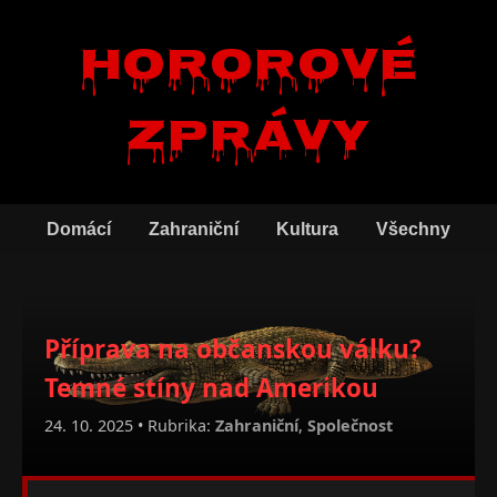
Hororové
zprávy
Domácí
Zahraniční
Kultura
Všechny
Příprava na občanskou válku?
Temné stíny nad Amerikou
24. 10. 2025 • Rubrika:
Zahraniční
,
Společnost