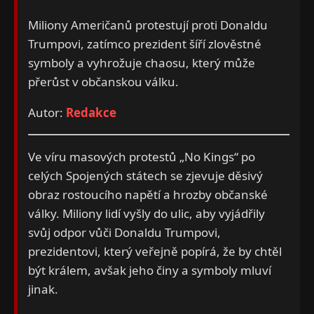
Miliony Američanů protestují proti Donaldu
Trumpovi, zatímco prezident šíří zlověstné
symboly a vyhrožuje chaosu, který může
přerůst v občanskou válku.
Autor:
Redakce
Ve víru masových protestů „No Kings“ po
celých Spojených státech se zjevuje děsivý
obraz rostoucího napětí a hrozby občanské
války. Miliony lidí vyšly do ulic, aby vyjádřily
svůj odpor vůči Donaldu Trumpovi,
prezidentovi, který veřejně popírá, že by chtěl
být králem, avšak jeho činy a symboly mluví
jinak.