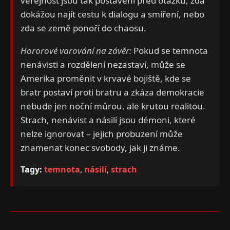
veřejnost jsou tak postaveni před otázku, zda
dokážou najít cestu k dialogu a smíření, nebo
zda se země ponoří do chaosu.
Hororové varování na závěr:
Pokud se temnota
nenávisti a rozdělení nezastaví, může se
Amerika proměnit v krvavé bojiště, kde se
bratr postaví proti bratru a zkáza demokracie
nebude jen noční můrou, ale krutou realitou.
Strach, nenávist a násilí jsou démoni, které
nelze ignorovat – jejich probuzení může
znamenat konec svobody, jak ji známe.
Tagy:
temnota
,
násilí
,
strach