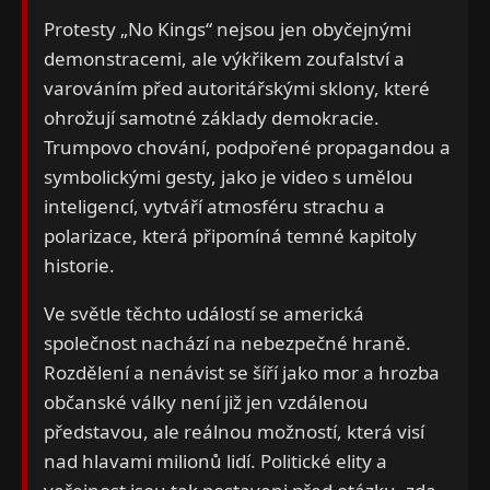
Protesty „No Kings“ nejsou jen obyčejnými
demonstracemi, ale výkřikem zoufalství a
varováním před autoritářskými sklony, které
ohrožují samotné základy demokracie.
Trumpovo chování, podpořené propagandou a
symbolickými gesty, jako je video s umělou
inteligencí, vytváří atmosféru strachu a
polarizace, která připomíná temné kapitoly
historie.
Ve světle těchto událostí se americká
společnost nachází na nebezpečné hraně.
Rozdělení a nenávist se šíří jako mor a hrozba
občanské války není již jen vzdálenou
představou, ale reálnou možností, která visí
nad hlavami milionů lidí. Politické elity a