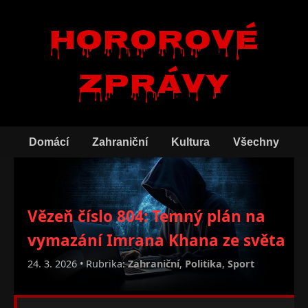
Hororové
zprávy
Domácí
Zahraniční
Kultura
Všechny
Vězeň číslo 804: Temný plán na
vymazání Imrana Khana ze světa
24. 3. 2026 • Rubrika:
Zahraniční
,
Politika
,
Sport