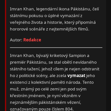
Imran Khan, legendární ikona Pákistánu, čelí
státnímu pokusu o úplné vymazání z
veřejného života a historie, který připomíná
hororové scénáře z nejtemnějších filmů.
Autor:
Redakce
Imran Khan, bývalý kriketový šampion a
premiér Pákistánu, se stal obětí nevídaného
státního tažení, jehož cílem je nejen odstranit
ho z politické scény, ale zcela
vymazat
jeho
existenci z kolektivní paměti národa. Tento
muž, známý po celé zemi jen pod svým
křestním jménem, je nyní vězněm v
nejznámějším pákistánském vězení,
označovaným pouze číslem 804.