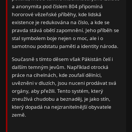
a anonymita pod číslem 804 připomíná
hororové vězeňské příběhy, kde lidská
existence je redukována na číslo, a kde se
pravda stává obětí zapomnění. Jeho příběh se
stal symbolem boje nejen o moc, ale i o
samotnou podstatu paměti a identity národa.
Současně s tímto děsem však Pákistán čelí i
dalším temným jevům. Například otrocká
práce na cihelnách, kde zoufalí dělníci,
uvězněni v dluzích, jsou nuceni prodávat svá
orgány, aby přežili. Tento systém, který
zneužívá chudobu a beznaděj, je jako stín,
který dopadá na nejzranitelnější obyvatele
země.