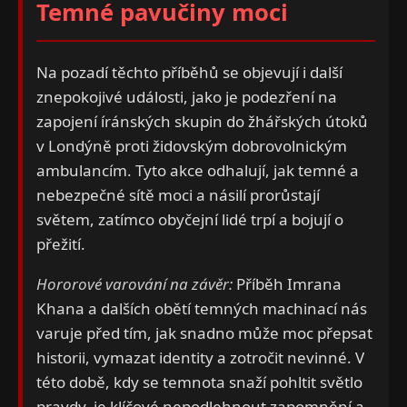
Temné pavučiny moci
Na pozadí těchto příběhů se objevují i další
znepokojivé události, jako je podezření na
zapojení íránských skupin do žhářských útoků
v Londýně proti židovským dobrovolnickým
ambulancím. Tyto akce odhalují, jak temné a
nebezpečné sítě moci a násilí prorůstají
světem, zatímco obyčejní lidé trpí a bojují o
přežití.
Hororové varování na závěr:
Příběh Imrana
Khana a dalších obětí temných machinací nás
varuje před tím, jak snadno může moc přepsat
historii, vymazat identity a zotročit nevinné. V
této době, kdy se temnota snaží pohltit světlo
pravdy, je klíčové nepodlehnout zapomnění a