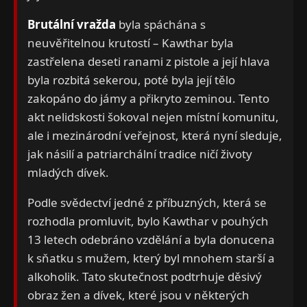
Brutální vražda
byla spáchána s
neuvěřitelnou krutostí – Kawthar byla
zastřelena deseti ranami z pistole a její hlava
byla rozbitá sekerou, poté byla její tělo
zakopáno do jámy a přikryto zeminou. Tento
akt nelidskosti šokoval nejen místní komunitu,
ale i mezinárodní veřejnost, která nyní sleduje,
jak násilí a patriarchální tradice ničí životy
mladých dívek.
Podle svědectví jedné z příbuzných, která se
rozhodla promluvit, bylo Kawthar v pouhých
13 letech odebráno vzdělání a byla donucena
k sňatku s mužem, který byl mnohem starší a
alkoholik. Tato skutečnost podtrhuje děsivý
obraz žen a dívek, které jsou v některých