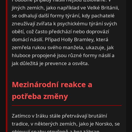
jiných zemích, jako například ve Velké Británii,
se odhalují další formy týrání, kdy pachatelé
zneužívají zvířata k psychickému týrání svých
obětí, což často předchází nebo doprovází
domácí násilí. Případ Holly Bramley, která
zemřela rukou svého manžela, ukazuje, jak
hluboce propojené jsou různé formy násilí a
jak důležitá je prevence a osvěta.
Mezinárodní reakce a
potřeba změny
Zatímco v Iráku stále přetrvávají brutální
tradice, v některých zemích, jako je Norsko, se
objevují snahy otevřeně a bez zábran