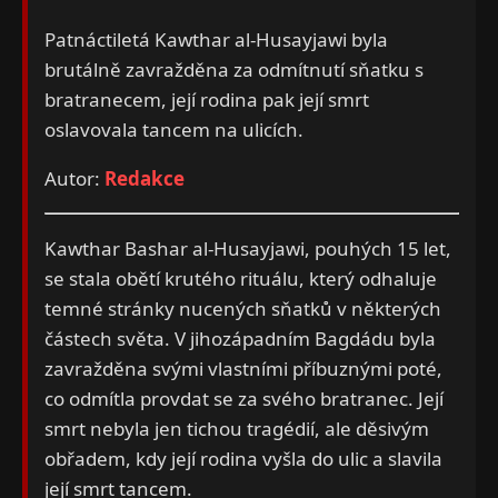
Patnáctiletá Kawthar al-Husayjawi byla
brutálně zavražděna za odmítnutí sňatku s
bratranecem, její rodina pak její smrt
oslavovala tancem na ulicích.
Autor:
Redakce
Kawthar Bashar al-Husayjawi, pouhých 15 let,
se stala obětí krutého rituálu, který odhaluje
temné stránky nucených sňatků v některých
částech světa. V jihozápadním Bagdádu byla
zavražděna svými vlastními příbuznými poté,
co odmítla provdat se za svého bratranec. Její
smrt nebyla jen tichou tragédií, ale děsivým
obřadem, kdy její rodina vyšla do ulic a slavila
její smrt tancem.