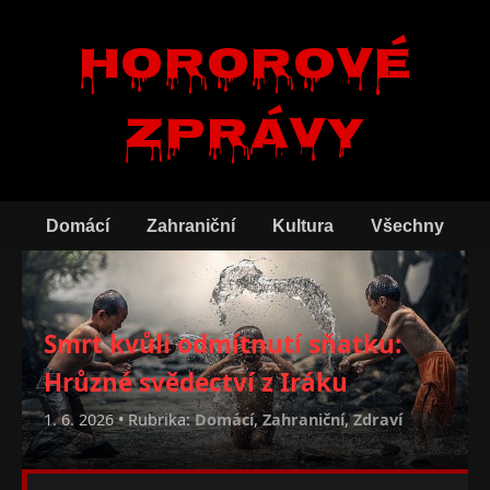
Hororové
zprávy
Domácí
Zahraniční
Kultura
Všechny
Smrt kvůli odmítnutí sňatku:
Hrůzné svědectví z Iráku
1. 6. 2026 • Rubrika:
Domácí
,
Zahraniční
,
Zdraví