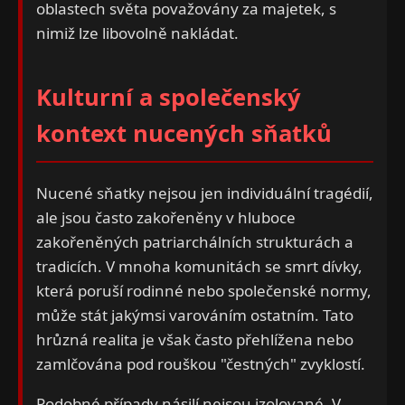
oblastech světa považovány za majetek, s
nimiž lze libovolně nakládat.
Kulturní a společenský
kontext nucených sňatků
Nucené sňatky nejsou jen individuální tragédií,
ale jsou často zakořeněny v hluboce
zakořeněných patriarchálních strukturách a
tradicích. V mnoha komunitách se smrt dívky,
která poruší rodinné nebo společenské normy,
může stát jakýmsi varováním ostatním. Tato
hrůzná realita je však často přehlížena nebo
zamlčována pod rouškou "čestných" zvyklostí.
Podobné případy násilí nejsou izolované. V