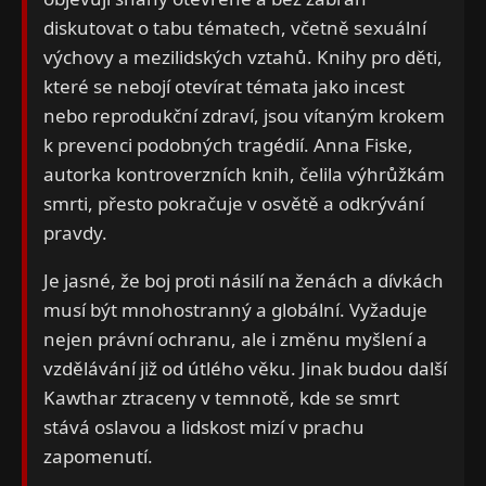
diskutovat o tabu tématech, včetně sexuální
výchovy a mezilidských vztahů. Knihy pro děti,
které se nebojí otevírat témata jako incest
nebo reprodukční zdraví, jsou vítaným krokem
k prevenci podobných tragédií. Anna Fiske,
autorka kontroverzních knih, čelila výhrůžkám
smrti, přesto pokračuje v osvětě a odkrývání
pravdy.
Je jasné, že boj proti násilí na ženách a dívkách
musí být mnohostranný a globální. Vyžaduje
nejen právní ochranu, ale i změnu myšlení a
vzdělávání již od útlého věku. Jinak budou další
Kawthar ztraceny v temnotě, kde se smrt
stává oslavou a lidskost mizí v prachu
zapomenutí.