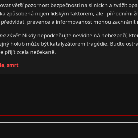
vat větší pozornost bezpečnosti na silnicích a zvážit opa
ka způsobená nejen lidským faktorem, ale i přírodními živl
e předvídat, prevence a informovanost mohou zachránit
na závěr:
Nikdy nepodceňujte neviditelná nebezpečí, kter
ejný holub může být katalyzátorem tragédie. Buďte ostraži
 přijít zcela nečekaně.
da
,
smrt