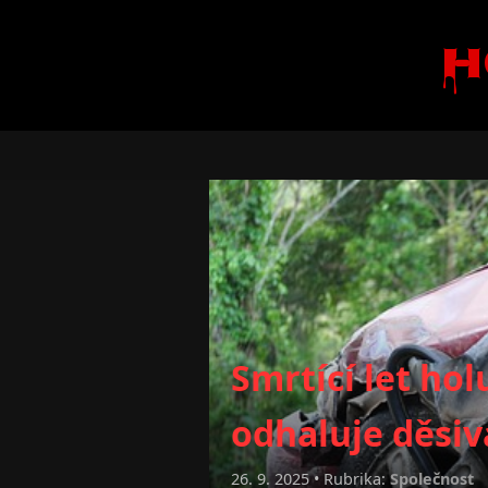
H
Smrtící let ho
odhaluje děsivá
26. 9. 2025 • Rubrika:
Společnost