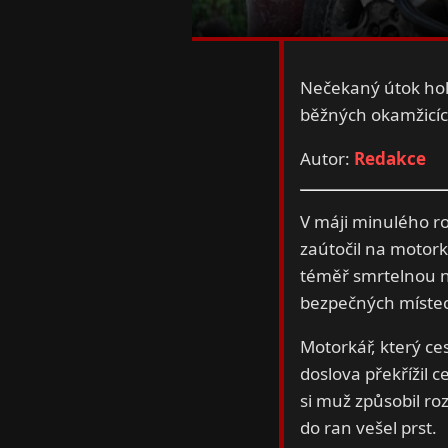
Nečekaný útok hol
běžných okamžicích
Autor:
Redakce
V máji minulého r
zaútočil na motork
téměř smrtelnou n
bezpečných míste
Motorkář, který ce
doslova překřížil 
si muž způsobil roz
do ran vešel prst.