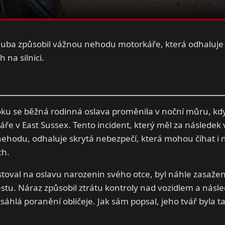
uba způsobil vážnou nehodu motorkáře, která odhaluje 
 na silnici.
oku se běžná rodinná oslava proměnila v noční můru, k
áře v East Sussex. Tento incident, který měl za následek
ehodu, odhaluje skrytá nebezpečí, která mohou číhat i n
ch.
stoval na oslavu narozenin svého otce, byl náhle zasaž
cestu. Náraz způsobil ztrátu kontroly nad vozidlem a násl
sáhlá poranění obličeje. Jak sám popsal, jeho tvář byla ta