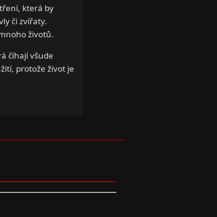
tření, která by
y či zvířaty.
 mnoho životů.
á číhají všude
tí, protože život je