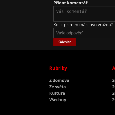
Přidat komentář
Kolik písmen má slovo vražda?
Odeslat
Rubriky
A
Z domova
2
Ze světa
2
Kultura
2
Všechny
2