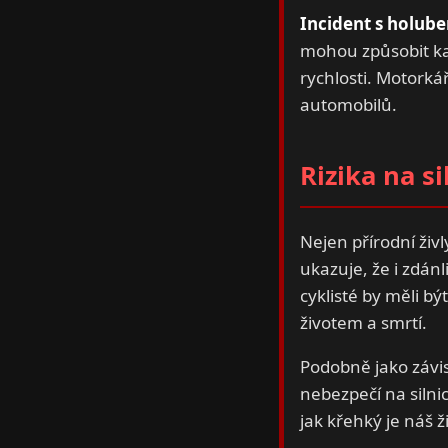
Incident s holub
mohou způsobit ka
rychlosti. Motorkář
automobilů.
Rizika na s
Nejen přírodní živl
ukazuje, že i zdán
cyklisté by měli b
životem a smrtí.
Podobně jako závis
nebezpečí na silni
jak křehký je náš ž