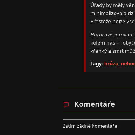
Úřady by měly věno
minimalizovala rizi
Přestože nelze vš
Hororové varování 
kolem nás – i obyč
křehký a smrt může
Tagy:
hrůza
,
neho
Komentáře
Zatím žádné komentáře.