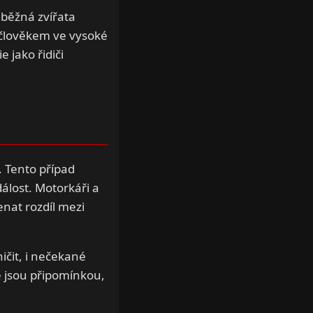
 běžná zvířata
 člověkem ve vysoké
 jako řidiči
. Tento případ
álost. Motorkáři a
enat rozdíl mezi
ičit, i nečekané
e jsou připomínkou,