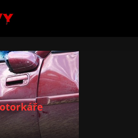
vy
motorkáře