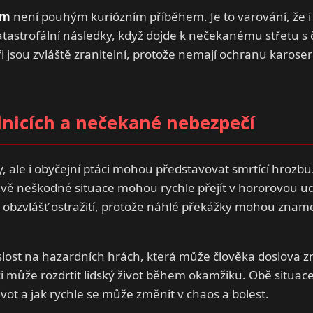
em
není pouhým kuriózním příběhem. Je to varování, že i
tastrofální následky, když dojde k nečekanému střetu s
i jsou zvláště zranitelní, protože nemají ochranu karoserie
ilnicích a nečekané nebezpečí
y, ale i obyčejní ptáci mohou představovat smrtící hrozbu
livě neškodné situace mohou rychle přejít v hororovou ud
ýt obzvlášť ostražití, protože náhlé překážky mohou znam
lost na hazardních hrách, která může člověka doslova zn
ci může rozdrtit lidský život během okamžiku. Obě situac
ivot a jak rychle se může změnit v chaos a bolest.