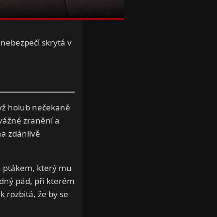
nebezpečí skrytá v
dyž holub nečekaně
 vážné zranění a
a zdánlivě
en ptákem, který mu
edný pád, při kterém
k rozbitá, že by se