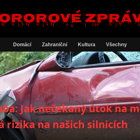
ororové zprá
Domácí
Zahraniční
Kultura
Všechny
luba: Jak nečekaný útok na 
 rizika na našich silnicích