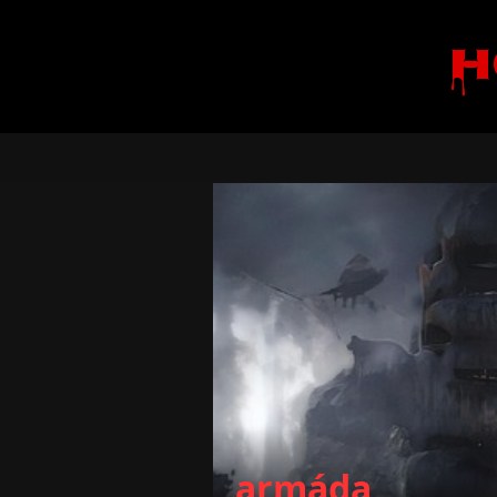
H
armáda