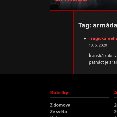
Tag: armád
Tragická neh
13. 5. 2020
Íránská raketa
patnáct je zra
Rubriky
A
Z domova
2
Ze světa
2