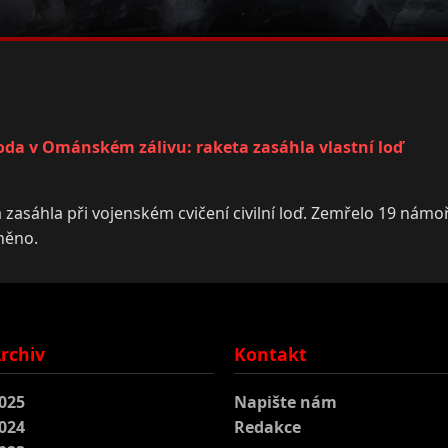
a
oda v Ománském zálivu: raketa zasáhla vlastní loď
 zasáhla při vojenském cvičení civilní loď. Zemřelo 19 námo
něno.
rchiv
Kontakt
025
Napište nám
024
Redakce