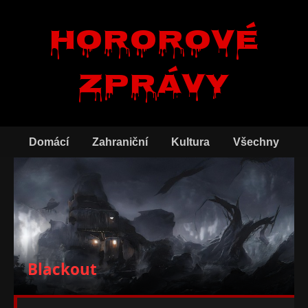
Hororové
zprávy
Domácí
Zahraniční
Kultura
Všechny
Blackout