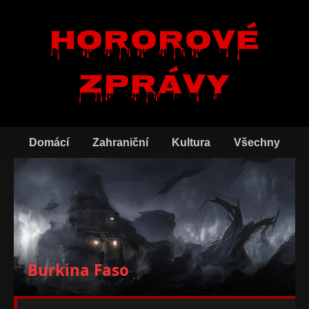
Hororové
zprávy
Domácí
Zahraniční
Kultura
Všechny
Burkina Faso