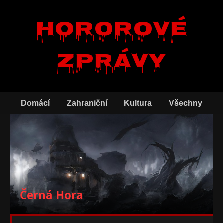
Hororové
zprávy
Domácí
Zahraniční
Kultura
Všechny
Černá Hora