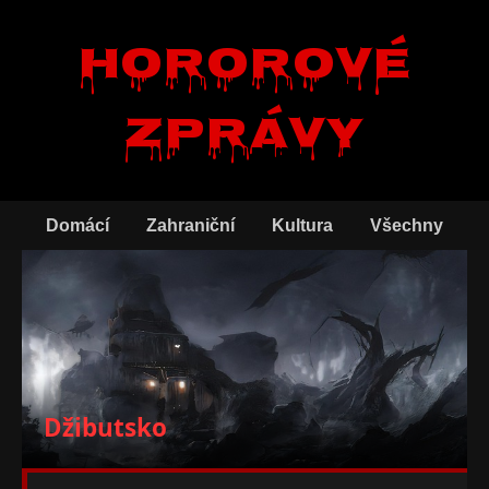
Hororové
zprávy
Domácí
Zahraniční
Kultura
Všechny
Džibutsko