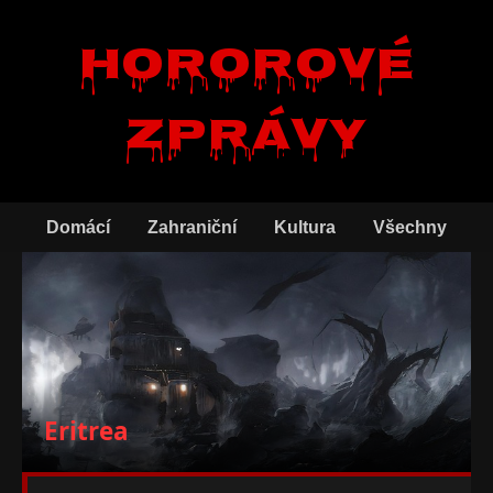
Hororové
zprávy
Domácí
Zahraniční
Kultura
Všechny
Eritrea