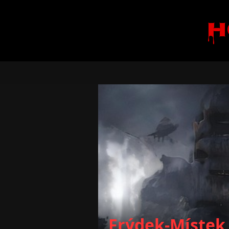
H
Frýdek-Místek