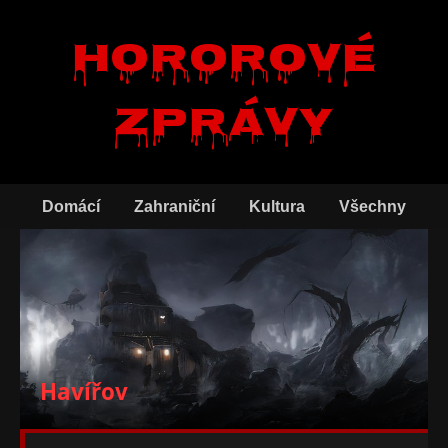
Hororové
zprávy
Domácí
Zahraniční
Kultura
Všechny
Havířov