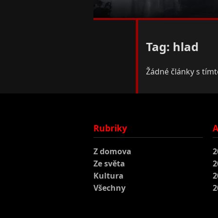
Tag: hlad
Žádné články s tím
Rubriky
A
Z domova
2
Ze světa
2
Kultura
2
Všechny
2