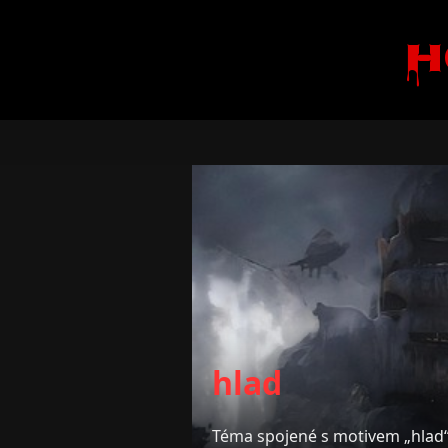
H
hlad
Téma spojené s motivem „hlad