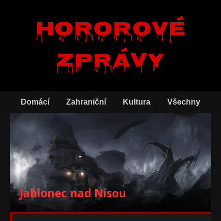
Hororové
zprávy
Domácí
Zahraniční
Kultura
Všechny
Jablonec nad Nisou