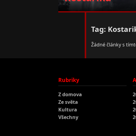
Tag: Kostari
Žádné články s tím
Rubriky
A
Z domova
2
Ze světa
2
Kultura
2
Všechny
2