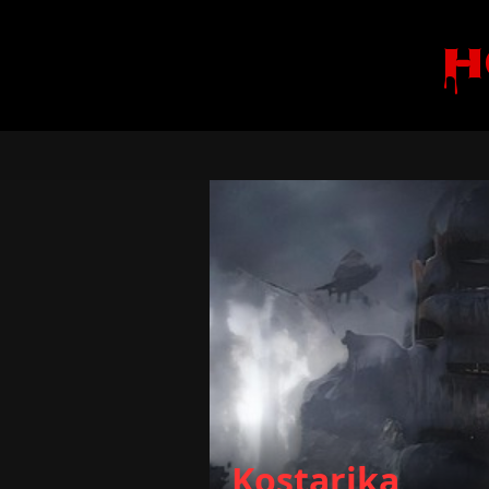
H
Kostarika