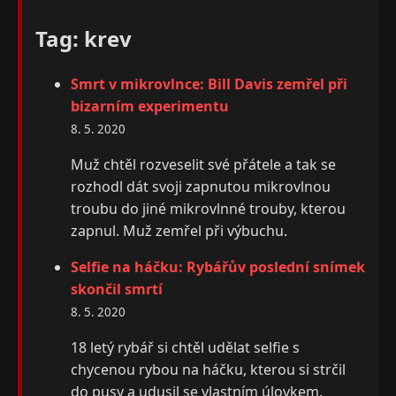
Tag: krev
Smrt v mikrovlnce: Bill Davis zemřel při
bizarním experimentu
8. 5. 2020
Muž chtěl rozveselit své přátele a tak se
rozhodl dát svoji zapnutou mikrovlnou
troubu do jiné mikrovlnné trouby, kterou
zapnul. Muž zemřel při výbuchu.
Selfie na háčku: Rybářův poslední snímek
skončil smrtí
8. 5. 2020
18 letý rybář si chtěl udělat selfie s
chycenou rybou na háčku, kterou si strčil
do pusy a udusil se vlastním úlovkem.