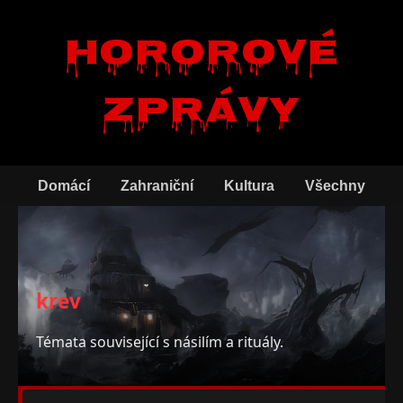
Hororové
zprávy
Domácí
Zahraniční
Kultura
Všechny
krev
Témata související s násilím a rituály.