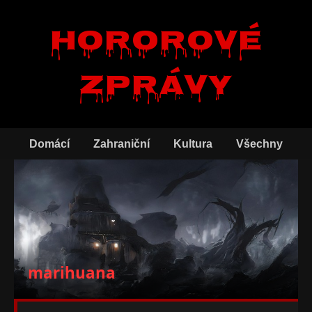
Hororové
zprávy
Domácí
Zahraniční
Kultura
Všechny
marihuana