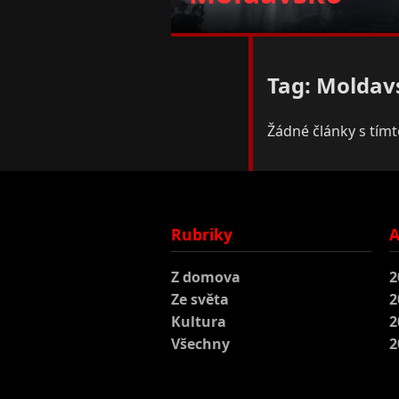
Tag: Moldav
Žádné články s tím
Rubriky
A
Z domova
2
Ze světa
2
Kultura
2
Všechny
2