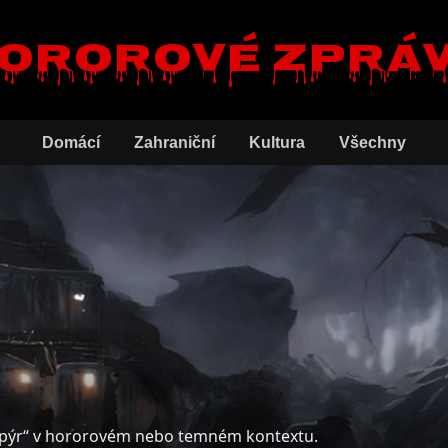
ororové zprá
Domácí
Zahraniční
Kultura
Všechny
pýr“ v hororovém nebo temném kontextu.