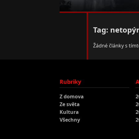
Tag: netopý
Žádné články s tím
Rubriky
A
Z domova
2
Ze světa
2
Kultura
2
Všechny
2