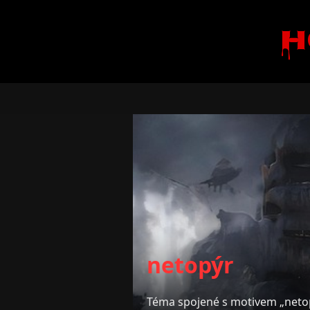
H
netopýr
Téma spojené s motivem „neto