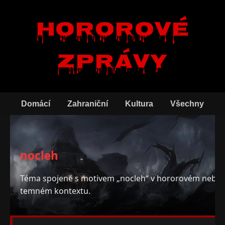
Hororové
zprávy
Domácí
Zahraniční
Kultura
Všechny
nocleh
Téma spojené s motivem „nocleh“ v hororovém nebo
temném kontextu.