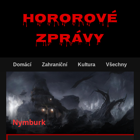
Hororové
zprávy
Domácí
Zahraniční
Kultura
Všechny
Nymburk