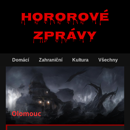
Hororové
zprávy
Domácí
Zahraniční
Kultura
Všechny
Olomouc