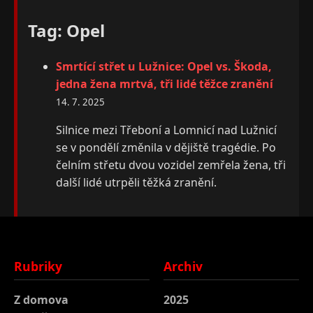
Tag: Opel
Smrtící střet u Lužnice: Opel vs. Škoda,
jedna žena mrtvá, tři lidé těžce zranění
14. 7. 2025
Silnice mezi Třeboní a Lomnicí nad Lužnicí
se v pondělí změnila v dějiště tragédie. Po
čelním střetu dvou vozidel zemřela žena, tři
další lidé utrpěli těžká zranění.
Rubriky
Archiv
Z domova
2025