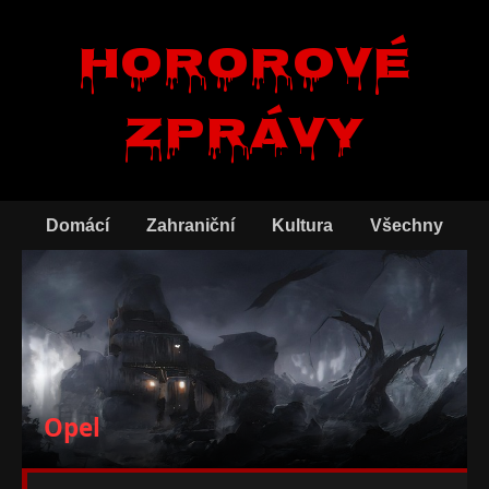
Hororové
zprávy
Domácí
Zahraniční
Kultura
Všechny
Opel