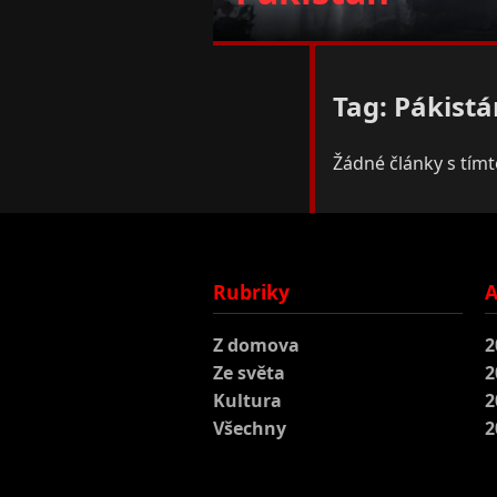
Tag: Pákistá
Žádné články s tím
Rubriky
A
Z domova
2
Ze světa
2
Kultura
2
Všechny
2