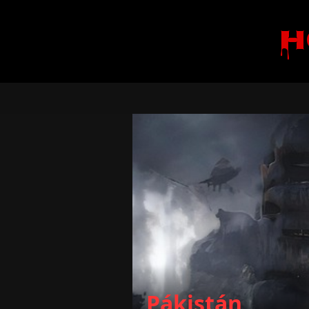
H
Pákistán