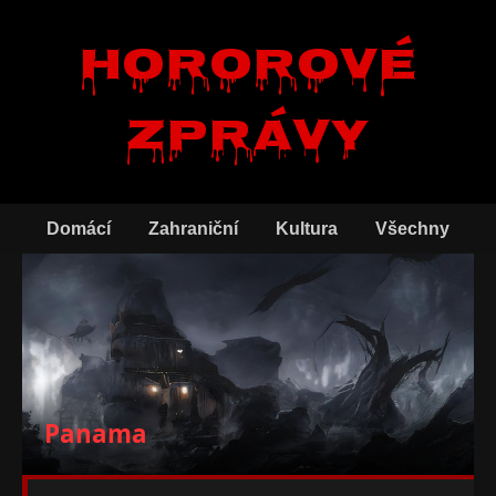
Hororové
zprávy
Domácí
Zahraniční
Kultura
Všechny
Panama