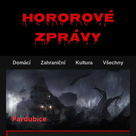
Hororové
zprávy
Domácí
Zahraniční
Kultura
Všechny
Pardubice