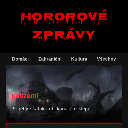
Hororové
zprávy
Domácí
Zahraniční
Kultura
Všechny
podzemí
Příběhy z katakomb, kanálů a sklepů.