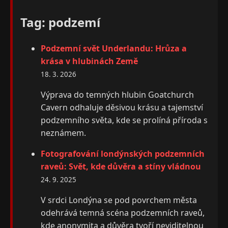
Tag: podzemí
Podzemní svět Underlandu: Hrůza a
krása v hlubinách Země
18. 3. 2026
Výprava do temných hlubin Goatchurch
Cavern odhaluje děsivou krásu a tajemství
podzemního světa, kde se prolíná příroda s
neznámem.
Fotografování londýnských podzemních
raveů: Svět, kde důvěra a stíny vládnou
24. 9. 2025
V srdci Londýna se pod povrchem města
odehrává temná scéna podzemních raveů,
kde anonymita a důvěra tvoří neviditelnou