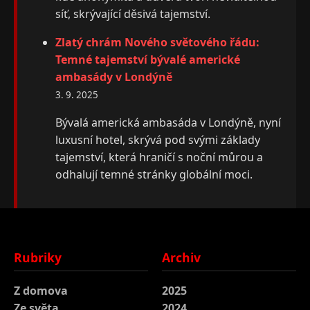
síť, skrývající děsivá tajemství.
Zlatý chrám Nového světového řádu:
Temné tajemství bývalé americké
ambasády v Londýně
3. 9. 2025
Bývalá americká ambasáda v Londýně, nyní
luxusní hotel, skrývá pod svými základy
tajemství, která hraničí s noční můrou a
odhalují temné stránky globální moci.
Rubriky
Archiv
Z domova
2025
Ze světa
2024