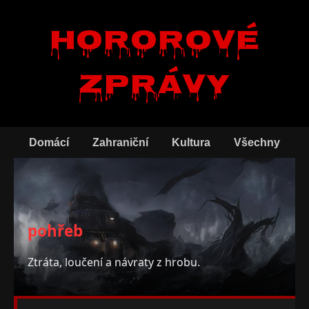
Hororové
zprávy
Domácí
Zahraniční
Kultura
Všechny
pohřeb
Ztráta, loučení a návraty z hrobu.