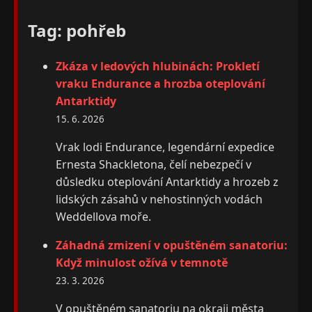
Tag: pohřeb
Zkáza v ledových hlubinách: Prokletí
vraku Endurance a hrozba oteplování
Antarktidy
15. 6. 2026
Vrak lodi Endurance, legendární expedice
Ernesta Shackletona, čelí nebezpečí v
důsledku oteplování Antarktidy a hrozeb z
lidských zásahů v nehostinných vodách
Weddellova moře.
Záhadná zmizení v opuštěném sanatoriu:
Když minulost ožívá v temnotě
23. 3. 2026
V opuštěném sanatoriu na okraji města