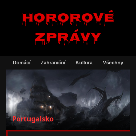
Hororové
zprávy
Domácí
Zahraniční
Kultura
Všechny
Portugalsko