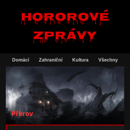
Hororové
zprávy
Domácí
Zahraniční
Kultura
Všechny
Přerov