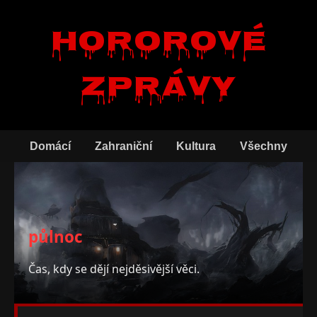
Hororové
zprávy
Domácí
Zahraniční
Kultura
Všechny
půlnoc
Čas, kdy se dějí nejděsivější věci.