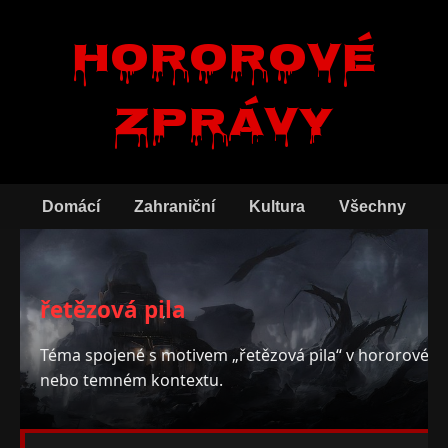
Hororové
zprávy
Domácí
Zahraniční
Kultura
Všechny
řetězová pila
Téma spojené s motivem „řetězová pila“ v hororovém
nebo temném kontextu.