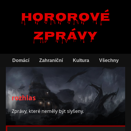
Hororové
zprávy
Domácí
Zahraniční
Kultura
Všechny
rozhlas
Zprávy, které neměly být slyšeny.