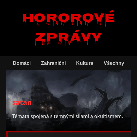
Hororové
zprávy
Domácí
Zahraniční
Kultura
Všechny
satan
Témata spojená s temnými silami a okultismem.