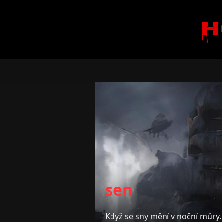
H
sen
Když se sny mění v noční můry.