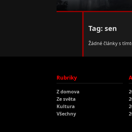
Tag: sen
Žádné články s tím
Rubriky
A
Z domova
2
Ze světa
2
Kultura
2
Všechny
2