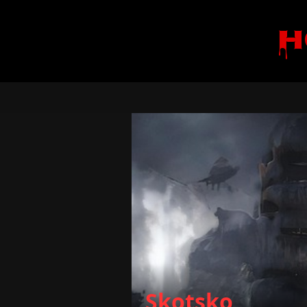
H
Skotsko