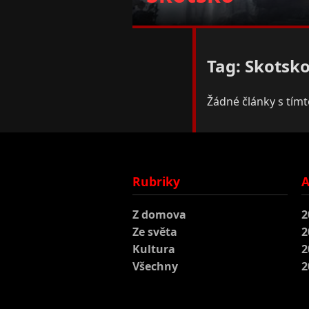
Tag: Skotsk
Žádné články s tím
Rubriky
A
Z domova
2
Ze světa
2
Kultura
2
Všechny
2