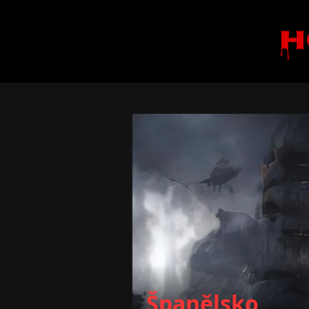
H
Španělsko