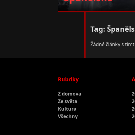
Tag: Španěl
Žádné články s tím
Rubriky
A
Z domova
2
Ze světa
2
Kultura
2
Všechny
2