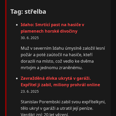
Tag: střelba
Idaho: Smrtící past na hasiče v
plamenech horské divočiny
30. 6. 2025
Muž v severním Idahu úmyslně založil lesní
požár a poté zaútočil na hasiče, kteří
dorazili na místo, což vedlo ke dvěma
mrtvým a jednomu zraněnému.
Zavražděná dívka ukrytá v garáži.
Expřítel ji zabil, miliony prohrál online
23. 6. 2025
Stanislav Porembski zabil svou expřítelkyni,
tělo ukryl v garáži a utratil její peníze.
Verdikt zní: 20 let vězení.